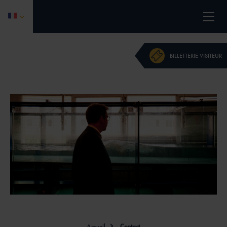
L'ÉVÉNEMENT
BILLETTERIE VISITEUR
PROGRAMME 2026
CALL FOR PAPERS
DEVENIR PARTENAIRE
ACTUALITÉS
CONTACT
INFORMATIONS PRATIQUES
Accueil
Contact