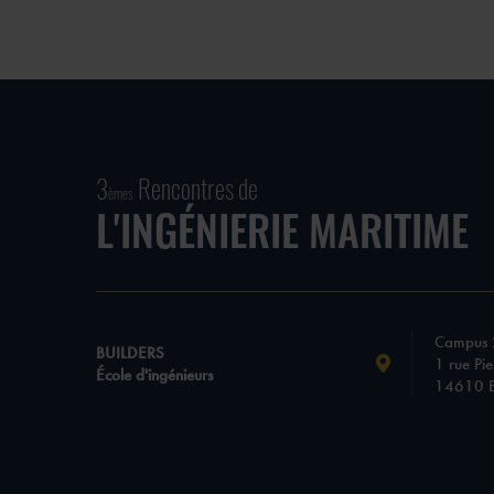
3
Rencontres de
èmes
L'INGÉNIERIE MARITIME
Campus 
BUILDERS
1 rue Pie
École d'ingénieurs
14610 