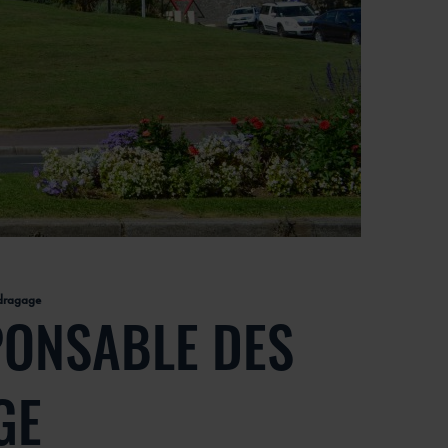
 dragage
PONSABLE DES
GE