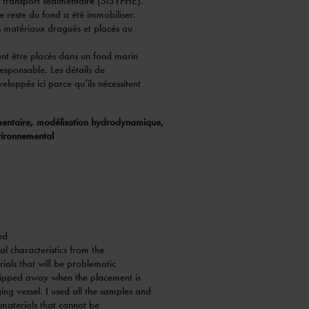
e transport sédimentaire (SISYPHE).
 reste du fond a été immobiliser.
es matériaux dragués et placés au
nt être placés dans un fond marin
sponsable. Les détails de
oppés ici parce qu’ils nécessitent
entaire, modélisation hydrodynamique,
vironnemental
ed
ial characteristics from the
ials that will be problematic
stripped away when the placement is
g vessel. I used all the samples and
 materials that cannot be