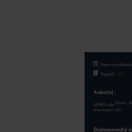
Date de publicati
Page(s) :
17
Auteur(s) :
(PIANC, Bo
LIFIRES Ala
Street London UK)
Établissement(s) d