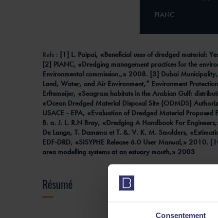
PIANC
Refs :
[1] L. Paipai, «Beneficial uses of dredged material
[2] PIANC, «Dredging management practices for the enviro
Environmental commission.,» 2008. [3] Dubai Municipality, 
Land, Water, and Air Environment,” Environment Protection 
Erftemeijer, «Seagrass habitats in the Arabian Gulf: distri
«Ocean Dredged Material Disposal Site (ODMDS) Authoriz
USACE - EPA, «Evaluation of Dredged Material Proposed Fo
B. a. J. L. R.N Bray, «Dredging A Handbook For Engineers,
De Lange, T. Damsma et T. &. V. K. M. Smolders, «Estimatin
EDF-DRD, «SISYPHE Release 6.0 User Manual,» 2010. [10] D.
area modelling systems at an estuary mouth,» 2003
Résumé
Consentement