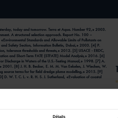
: Yesterday, today and tomorrow. Terra et Aqua. Number 92,» 2003.
nment. A structured selection approach. Report No. 100 –
«Environmental Standards and Allowable Limits of Pollutants on
and Safety Section, Information Bulletin, Dubai,» 2003. [4] P.
bution, tolerance thresholds and threats,» 2012. [5] USACE - ERDC,
ation and Short-Term FATE (STFATE) Model Analysis,» 2016. [6]
r Discharge in Waters of the U.S.-Testing Manual,» 1998. [7] A.
» 2001. [8] J. H. B. Becker, E. M. M. Van Eekelen, J. Wiechen, W.
g source terms for far field dredge plume modelling,» 2015. [9]
 W. T. C. L. v. R. H. S. J. Sutherland, «Evaluation of coastal
P
f
V
Détails