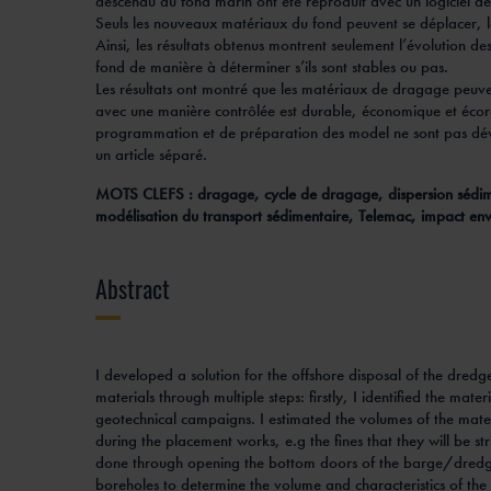
descendu au fond marin ont été reproduit avec un logiciel d
Seuls les nouveaux matériaux du fond peuvent se déplacer, le
Ainsi, les résultats obtenus montrent seulement l’évolution d
fond de manière à déterminer s’ils sont stables ou pas.
Les résultats ont montré que les matériaux de dragage peuve
avec une manière contrôlée est durable, économique et écore
programmation et de préparation des model ne sont pas dével
un article séparé.
MOTS CLEFS : dragage, cycle de dragage, dispersion sédim
modélisation du transport sédimentaire, Telemac, impact en
Abstract
I developed a solution for the offshore disposal of the dredg
materials through multiple steps: firstly, I identified the mater
geotechnical campaigns. I estimated the volumes of the mater
during the placement works, e.g the fines that they will be 
done through opening the bottom doors of the barge/dredgin
boreholes to determine the volume and characteristics of the