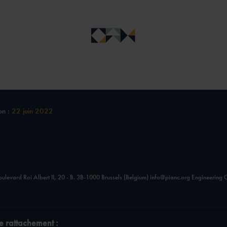
on :
22 juin 2022
ulevard Roi Albert II, 20 - B. 3B-1000 Brussels (Belgium) info@pianc.org Engineering
e rattachement :