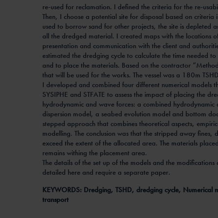
re-used for reclamation. I defined the criteria for the re-usabi
Then, I choose a potential site for disposal based on criteria in
used to borrow sand for other projects, the site is deplet
all the dredged material. I created maps with the locations of 
presentation and communication with the client and authoritie
estimated the dredging cycle to calculate the time needed to 
and to place the materials. Based on the contractor “Method 
that will be used for the works. The vessel was a 180m TSHD
I developed and combined four different numerical mode
SYSIPHE and STFATE to assess the impact of placing the dre
hydrodynamic and wave forces: a combined hydrodynamic 
dispersion model, a seabed evolution model and bottom doo
stepped approach that combines theoretical aspects, empiric
modelling. The conclusion was that the stripped away fines, d
exceed the extent of the allocated area. The materials place
remains withing the placement area.
The details of the set up of the models and the modifications
detailed here and require a separate paper.
KEYWORDS: Dredging, TSHD, dredging cycle, Numerical mo
transport