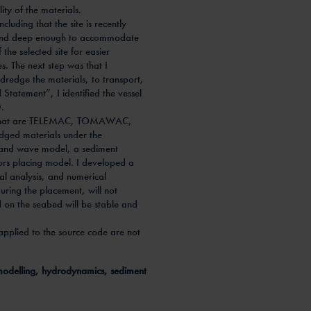
lity of the materials.
cluding that the site is recently
ed and deep enough to accommodate
the selected site for easier
s. The next step was that I
dredge the materials, to transport,
Statement”, I identified the vessel
.
ls that are TELEMAC, TOMAWAC,
dged materials under the
and wave model, a sediment
rs placing model. I developed a
al analysis, and numerical
uring the placement, will not
d on the seabed will be stable and
 applied to the source code are not
delling, hydrodynamics, sediment