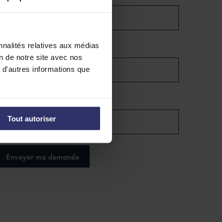
nnalités relatives aux médias
otre prénom
*
on de notre site avec nos
 d'autres informations que
otre Email
*
Tout autoriser