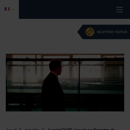
L'ÉVÉNEMENT
BILLETTERIE VISITEUR
PROGRAMME 2026
CALL FOR PAPERS
DEVENIR PARTENAIRE
ACTUALITÉS
CONTACT
INFORMATIONS PRATIQUES
Accueil
Actualités
Le projet OASIS s’associe aux Rencontres de