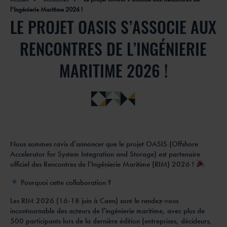
l’Ingénierie Maritime 2026 !
LE PROJET OASIS S’ASSOCIE AUX
RENCONTRES DE L’INGÉNIERIE
MARITIME 2026 !
Nous sommes ravis d’annoncer que le projet OASIS (Offshore
Accelerator for System Integration and Storage) est partenaire
officiel des Rencontres de l’Ingénierie Maritime (RIM) 2026 !
Pourquoi cette collaboration ?
Les RIM 2026 (16-18 juin à Caen) sont le rendez-vous
incontournable des acteurs de l’ingénierie maritime, avec plus de
500 participants lors de la dernière édition (entreprises, décideurs,