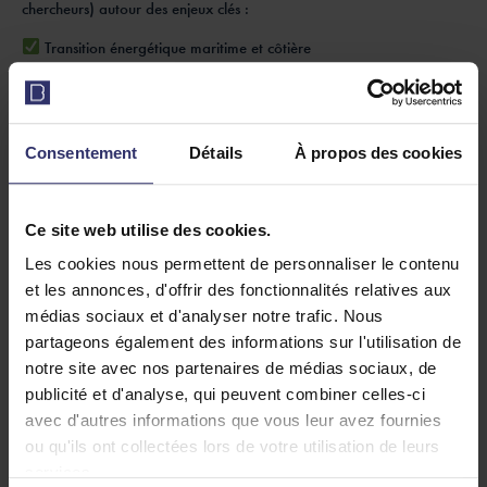
chercheurs) autour des enjeux clés :
Transition énergétique maritime et côtière
Énergies marines renouvelables
Infrastructures portuaires et résilience climatique
Consentement
Détails
À propos des cookies
Innovations technologiques et jumeaux numériques
En tant que partenaire, OASIS y animera un stand, participera à
une table ronde et sera présent aux sessions de networking pour
Ce site web utilise des cookies.
mettre en lumière les solutions innovantes en matière de stockage
Les cookies nous permettent de personnaliser le contenu
d’énergie offshore et d’intégration des systèmes énergétiques.
et les annonces, d'offrir des fonctionnalités relatives aux
Une occasion pour les PME du secteur de rencontrer des experts,
médias sociaux et d'analyser notre trafic. Nous
des investisseurs et des partenaires industriels !
partageons également des informations sur l'utilisation de
notre site avec nos partenaires de médias sociaux, de
publicité et d'analyse, qui peuvent combiner celles-ci
avec d'autres informations que vous leur avez fournies
ou qu'ils ont collectées lors de votre utilisation de leurs
services.